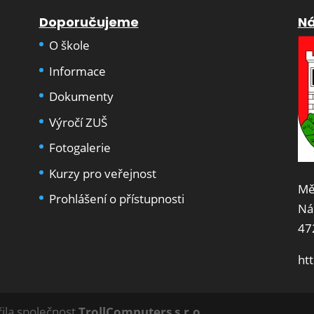
Doporučujeme
Ná
O škole
Informace
Dokumenty
Výročí ZUŠ
Fotogalerie
Kurzy pro veřejnost
Mě
Prohlášení o přístupnosti
Ná
47
ht
ila společnost
TrollComputers s.r.o.