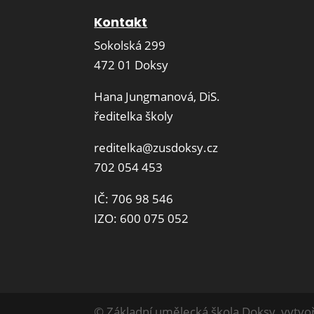
Kontakt
Sokolská 299
472 01 Doksy
Hana Jungmanová, DiS.
ředitelka školy
reditelka@zusdoksy.cz
702 054 453
IČ: 706 98 546
IZO: 600 075 052
© Základní umělecká škola Doksy, vytvoř