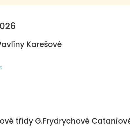
2026
Pavlíny Karešové
t
nové třídy G.Frydrychové Cataniov