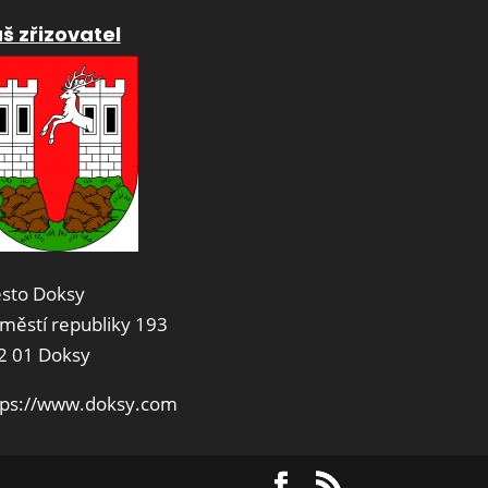
š zřizovatel
sto Doksy
městí republiky 193
2 01 Doksy
tps://www.doksy.com