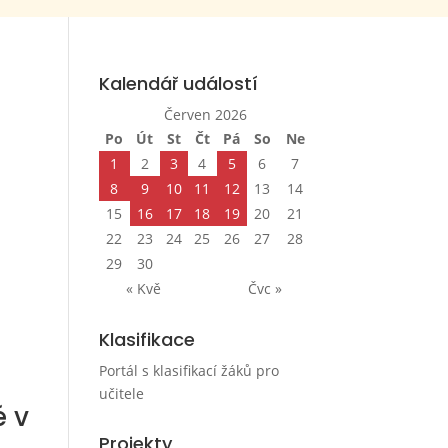
Kalendář událostí
Červen 2026
Po
Út
St
Čt
Pá
So
Ne
1
2
3
4
5
6
7
8
9
10
11
12
13
14
15
16
17
18
19
20
21
22
23
24
25
26
27
28
29
30
« Kvě
Čvc »
Klasifikace
Portál s klasifikací žáků pro
učitele
é v
Projekty