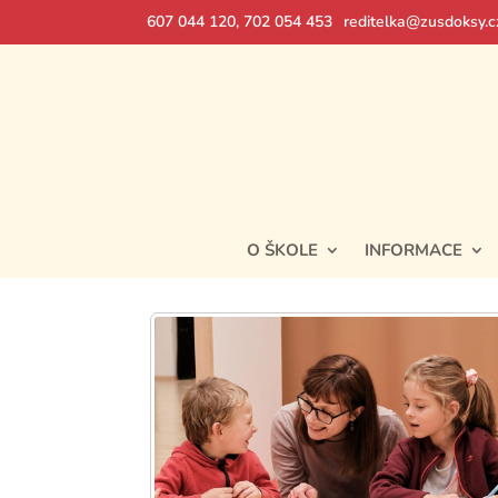
607 044 120, 702 054 453
reditelka@zusdoksy.c
O ŠKOLE
INFORMACE