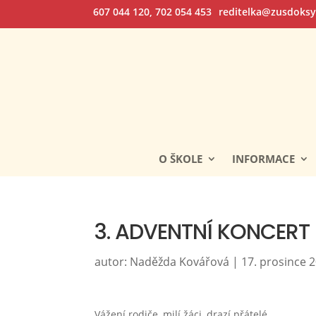
607 044 120, 702 054 453
reditelka@zusdoksy
O ŠKOLE
INFORMACE
3. ADVENTNÍ KONCERT
autor:
Naděžda Kovářová
|
17. prosince 
Vážení rodiče, milí žáci, drazí přátelé,