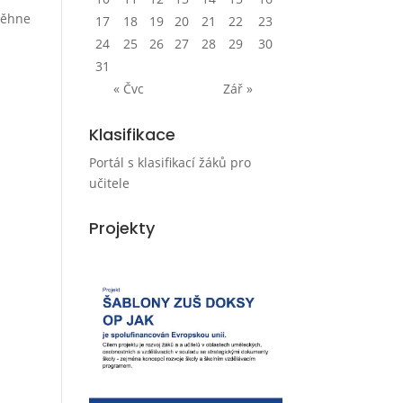
oběhne
17
18
19
20
21
22
23
24
25
26
27
28
29
30
31
« Čvc
Zář »
Klasifikace
Portál s klasifikací žáků pro
učitele
Projekty