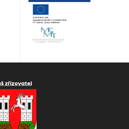
š zřizovatel