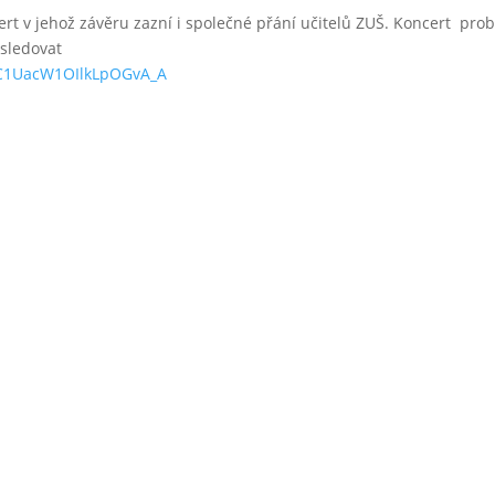
ert v jehož závěru zazní i společné přání učitelů ZUŠ. Koncert pr
 sledovat
uC1UacW1OIlkLpOGvA_A