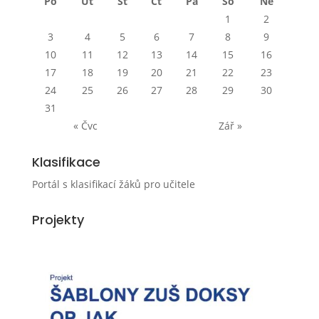
Po
Út
St
Čt
Pá
So
Ne
1
2
3
4
5
6
7
8
9
10
11
12
13
14
15
16
17
18
19
20
21
22
23
24
25
26
27
28
29
30
31
« Čvc
Zář »
Klasifikace
Portál s klasifikací žáků pro učitele
Projekty