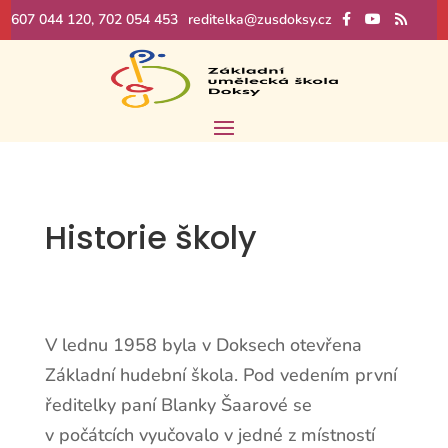
607 044 120, 702 054 453
reditelka@zusdoksy.cz
Historie školy
V lednu 1958 byla v Doksech otevřena
Základní hudební škola. Pod vedením první
ředitelky paní Blanky Šaarové se
v počátcích vyučovalo v jedné z místností