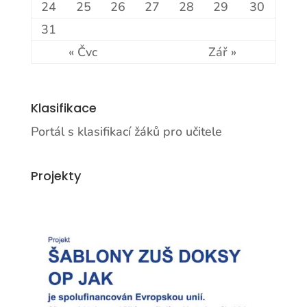
24
25
26
27
28
29
30
31
« Čvc
Zář »
Klasifikace
Portál s klasifikací žáků pro učitele
Projekty