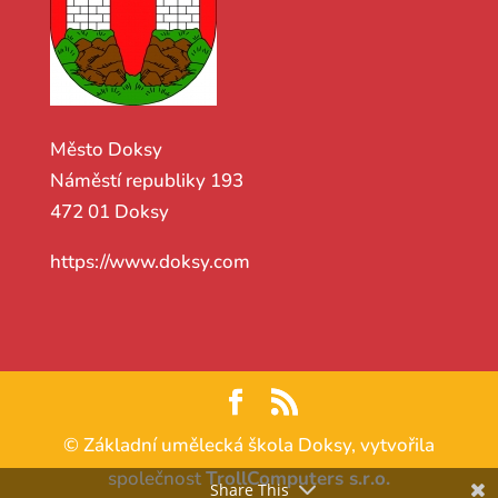
Město Doksy
Náměstí republiky 193
472 01 Doksy
https://www.doksy.com
© Základní umělecká škola Doksy, vytvořila
společnost
TrollComputers s.r.o.
Share This