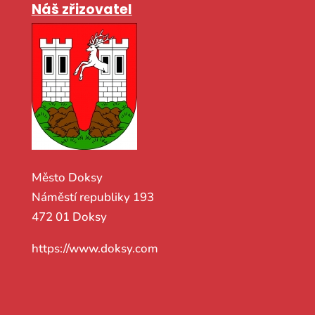
Náš zřizovatel
Město Doksy
Náměstí republiky 193
472 01 Doksy
https://www.doksy.com