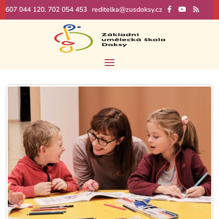
607 044 120, 702 054 453
reditelka@zusdoksy.cz