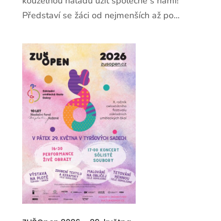
kouzelnou náladu užít společně s námi!
Představí se žáci od nejmenších až po...