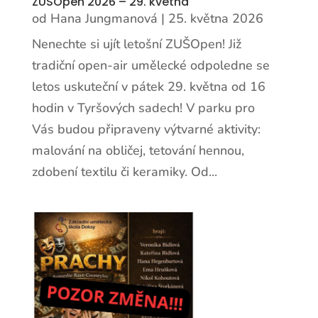
ZUŠOpen 2026 – 29. května
od
Hana Jungmanová
|
25. května 2026
Nenechte si ujít letošní ZUŠOpen! Již
tradiční open-air umělecké odpoledne se
letos uskuteční v pátek 29. května od 16
hodin v Tyršových sadech! V parku pro
Vás budou připraveny výtvarné aktivity:
malování na obličej, tetování hennou,
zdobení textilu či keramiky. Od...