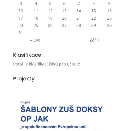
3
4
5
6
7
8
9
10
11
12
13
14
15
16
17
18
19
20
21
22
23
24
25
26
27
28
29
30
31
« Čvc
Zář »
Klasifikace
Portál s klasifikací žáků pro učitele
Projekty