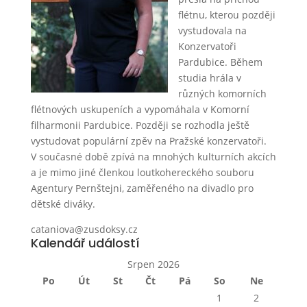
flétnu, kterou později
vystudovala na
Konzervatoři
Pardubice. Během
studia hrála v
různých komorních
flétnových uskupeních a vypomáhala v Komorní
filharmonii Pardubice. Později se rozhodla ještě
vystudovat populární zpěv na Pražské konzervatoři.
V současné době zpívá na mnohých kulturních akcích
a je mimo jiné členkou loutkohereckého souboru
Agentury Pernštejni, zaměřeného na divadlo pro
dětské diváky.
cataniova@zusdoksy.cz
Kalendář událostí
Srpen 2026
Po
Út
St
Čt
Pá
So
Ne
1
2