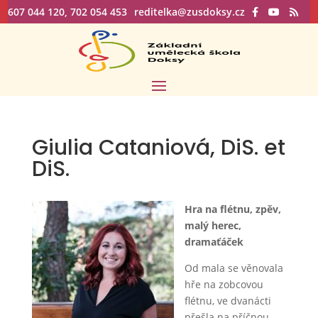
607 044 120, 702 054 453
reditelka@zusdoksy.cz
Giulia Cataniová, DiS. et
DiS.
Hra na flétnu, zpěv,
malý herec,
dramaťáček
Od mala se věnovala
hře na zobcovou
flétnu, ve dvanácti
přešla na příčnou