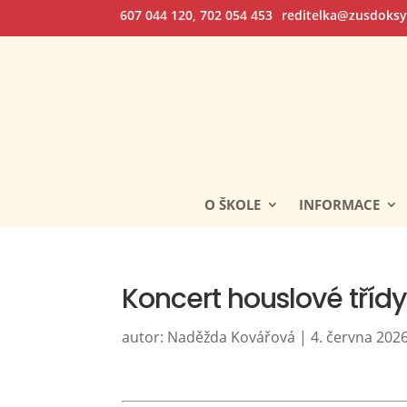
607 044 120, 702 054 453
reditelka@zusdoksy
O ŠKOLE
INFORMACE
Koncert houslové tříd
autor:
Naděžda Kovářová
|
4. června 202