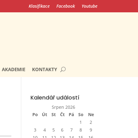
Klasifikace
Facebook
Youtube
AKADEMIE
KONTAKTY
Kalendář událostí
Srpen 2026
Po
Út
St
Čt
Pá
So
Ne
1
2
3
4
5
6
7
8
9
10
11
12
13
14
15
16