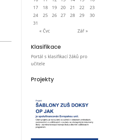
17
18
19
20
21
22
23
24
25
26
27
28
29
30
31
« Čvc
Zář »
Klasifikace
Portál s klasifikací žáků pro
učitele
Projekty