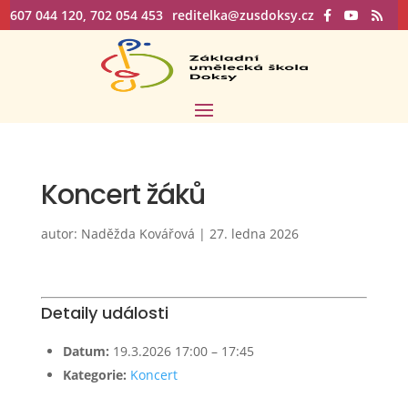
607 044 120, 702 054 453
reditelka@zusdoksy.cz
Koncert žáků
autor:
Naděžda Kovářová
|
27. ledna 2026
Detaily události
Datum:
19.3.2026 17:00
–
17:45
Kategorie:
Koncert