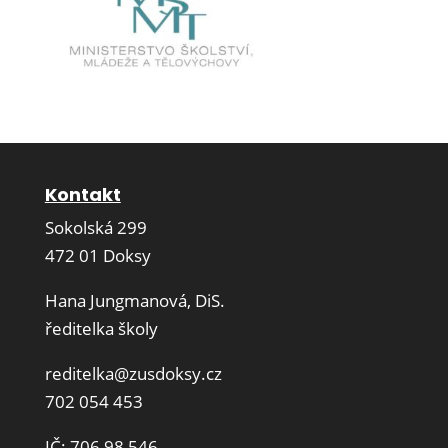
Kontakt
Sokolská 299
472 01 Doksy
Hana Jungmanová, DiS.
ředitelka školy
reditelka@zusdoksy.cz
702 054 453
IČ: 706 98 546