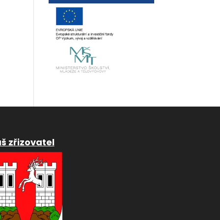
š zřizovatel