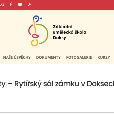
.cz
NAŠE ÚSPĚCHY
DOKUMENTY
FOTOGALERIE
KURZY
ty – Rytířský sál zámku v Doksec
6