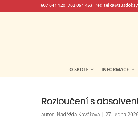
607 044 120, 702 054 453
reditelka@zusdoksy
O ŠKOLE
INFORMACE
Rozloučení s absolven
autor:
Naděžda Kovářová
|
27. ledna 202