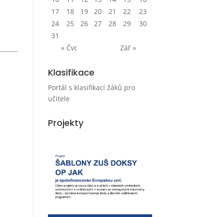
17
18
19
20
21
22
23
24
25
26
27
28
29
30
31
« Čvc
Zář »
Klasifikace
Portál s klasifikací žáků pro
učitele
Projekty