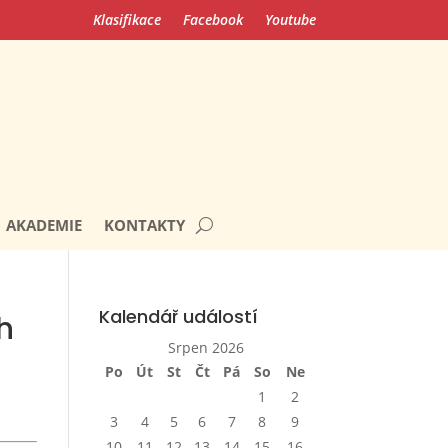
Klasifikace
Facebook
Youtube
AKADEMIE
KONTAKTY
Kalendář událostí
h
Srpen 2026
Po
Út
St
Čt
Pá
So
Ne
1
2
3
4
5
6
7
8
9
10
11
12
13
14
15
16