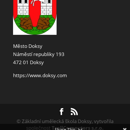
Město Doksy
Náměstí republiky 193
472 01 Doksy
https://www.doksy.com
© Základní umělecká škola Doksy, vytvořila
společnost
TrollComputers s.r.o.
Share This