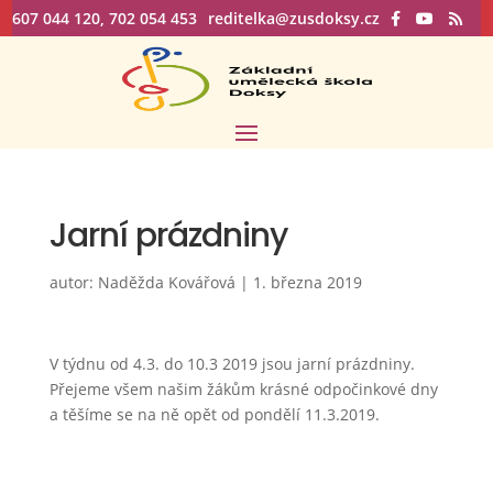
607 044 120, 702 054 453
reditelka@zusdoksy.cz
Jarní prázdniny
autor:
Naděžda Kovářová
|
1. března 2019
V týdnu od 4.3. do 10.3 2019 jsou jarní prázdniny.
Přejeme všem našim žákům krásné odpočinkové dny
a těšíme se na ně opět od pondělí 11.3.2019.