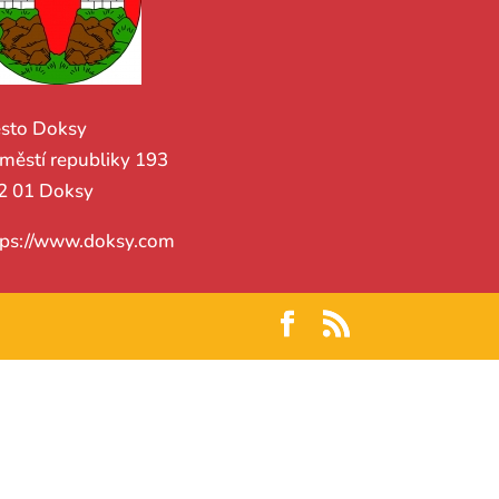
sto Doksy
městí republiky 193
2 01 Doksy
tps://www.doksy.com