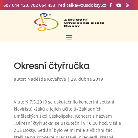
607 044 120, 702 054 453
reditelka@zusdoksy.cz
Okresní čtyřručka
autor:
Naděžda Kovářová
|
29. dubna 2019
V úterý 7.5.2019 se uskutečnilo koncertní setkání
klavíristů -žáků a jejich učitelů- Základních
uměleckých škol Českolipska. Koncert s názvem
„Okresní čtyřručka“ se uskutečnil v 16:00 hod. v sále
ZUŠ Doksy. Setkání bylo velmi milé a všichni žáci,
kteří se na koncertě představili předvedli krásné