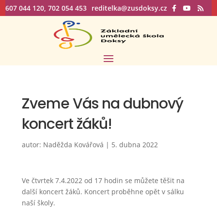
607 044 120, 702 054 453
reditelka@zusdoksy.cz
Zveme Vás na dubnový
koncert žáků!
autor:
Naděžda Kovářová
|
5. dubna 2022
Ve čtvrtek 7.4.2022 od 17 hodin se můžete těšit na
další koncert žáků. Koncert proběhne opět v sálku
naší školy.