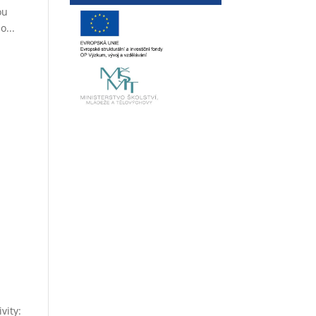
ou
o...
vity: