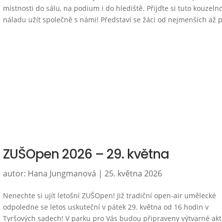
místnosti do sálu, na podium i do hlediště. Přijďte si tuto kouzeln
náladu užít společně s námi! Představí se žáci od nejmenších až p
ZUŠOpen 2026 – 29. května
autor:
Hana Jungmanová
|
25. května 2026
Nenechte si ujít letošní ZUŠOpen! Již tradiční open-air umělecké
odpoledne se letos uskuteční v pátek 29. května od 16 hodin v
Tyršových sadech! V parku pro Vás budou připraveny výtvarné akti