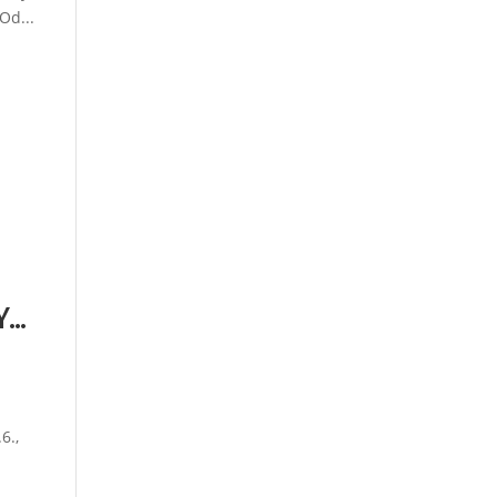
Od...
Y…
6.,