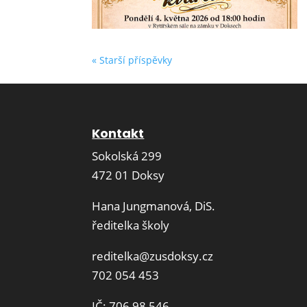
« Starší příspěvky
Kontakt
Sokolská 299
472 01 Doksy
Hana Jungmanová, DiS.
ředitelka školy
reditelka@zusdoksy.cz
702 054 453
IČ: 706 98 546