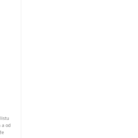
listu
a a od
že