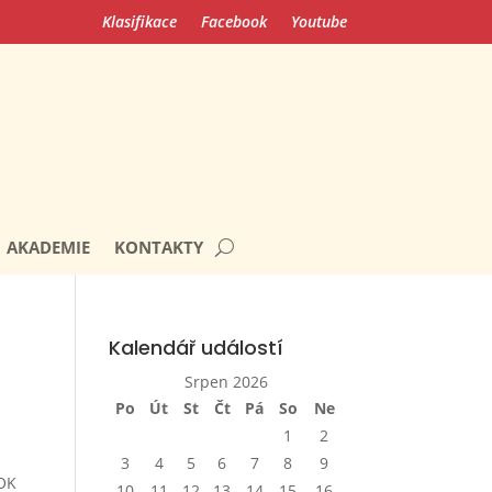
Klasifikace
Facebook
Youtube
AKADEMIE
KONTAKTY
Kalendář událostí
Srpen 2026
Po
Út
St
Čt
Pá
So
Ne
1
2
3
4
5
6
7
8
9
OK
10
11
12
13
14
15
16