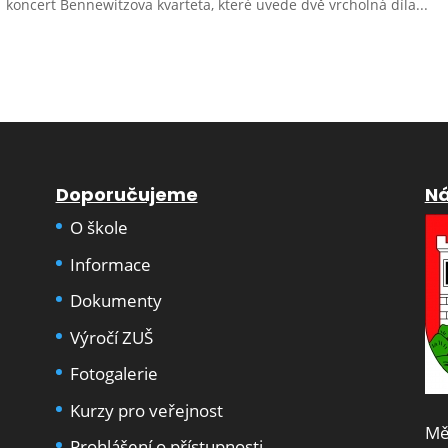
koncert Bennewitzova kvarteta, které uvede dvě vrcholná díla...
Doporučujeme
Ná
O škole
Informace
Dokumenty
Výročí ZUŠ
Fotogalerie
Kurzy pro veřejnost
Mě
Prohlášení o přístupnosti