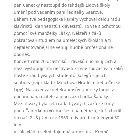
pan Čanecký nastoupil do tehdejší Lidové školy
umění pod vedením paní ředitelky Šaarové.
Během své pedagogické kariéry vychoval celou řadu
klavíristů, klarinetistů i klávesistů. To vše s ochotnou
pomocí své manželky Elišky. Někteří z žáků
pokračovali studiem na uměleckých školách a ti
nejtalentovanější se věnují hudbě profesionálně
dodnes.
Koncert čítal 70 účastníků – diváků i účinkujících a
mezi vystupujícími nechyběli kromě současných žáků
hosté z řad bývalých studentů, kolegů s jejich
soubory (například z Mnichova Hradiště nebo České
Lípy). Na závěr zazněl Brahmsův Uherský tanec v
podání pana učitele a jeho žáka Luďka Šabaky.
Mezi diváky byla celá řada bývalých žáků ze třídy
pana Čaneckého včetně šesti pamětníků, kteří chodili
do naší ZUŠ již v roce 1969 tedy před zmíněnými 50
lety.
V sále vládla velmi dojemná atmosféra. Kromě