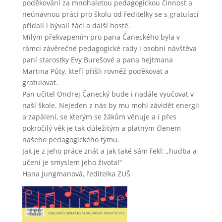
poděkování za mnohaletou pedagogickou činnost a
neúnavnou práci pro školu od ředitelky se s gratulací
přidali i bývalí žáci a další hosté.
Milým překvapením pro pana Čaneckého byla v
rámci závěrečné pedagogické rady i osobní návštěva
paní starostky Evy Burešové a pana hejtmana
Martina Půty, kteří přišli rovněž poděkovat a
gratulovat.
Pan učitel Ondrej Čanecký bude i nadále vyučovat v
naší škole. Nejeden z nás by mu mohl závidět energii
a zapálení, se kterým se žákům věnuje a i přes
pokročilý věk je tak důležitým a platným členem
našeho pedagogického týmu.
Jak je z jeho práce znát a jak také sám řekl: „hudba a
učení je smyslem jeho života!“
Hana Jungmanová, ředitelka ZUŠ