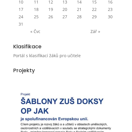
10
11
12
13
14
15
16
17
18
19
20
21
22
23
24
25
26
27
28
29
30
31
« Čvc
Zář »
Klasifikace
Portál s klasifikací žáků pro učitele
Projekty