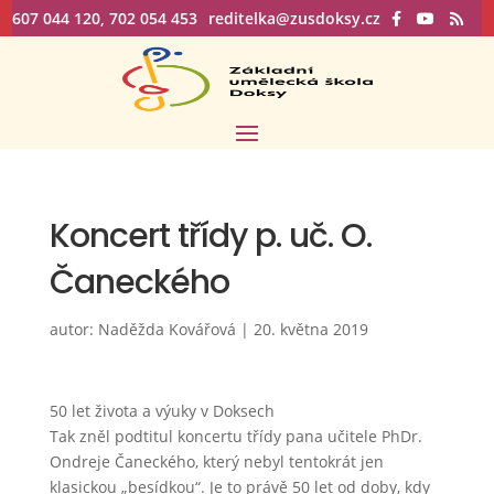
607 044 120, 702 054 453
reditelka@zusdoksy.cz
Koncert třídy p. uč. O.
Čaneckého
autor:
Naděžda Kovářová
|
20. května 2019
50 let života a výuky v Doksech
Tak zněl podtitul koncertu třídy pana učitele PhDr.
Ondreje Čaneckého, který nebyl tentokrát jen
klasickou „besídkou“. Je to právě 50 let od doby, kdy