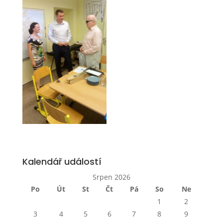
Kalendář událostí
Srpen 2026
Po
Út
St
Čt
Pá
So
Ne
1
2
3
4
5
6
7
8
9