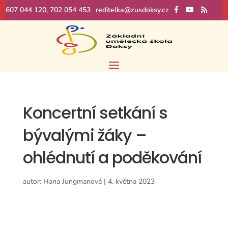
607 044 120, 702 054 453
reditelka@zusdoksy.cz
Koncertní setkání s
bývalými žáky –
ohlédnutí a poděkování
autor:
Hana Jungmanová
|
4. května 2023