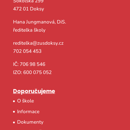
Sokolská 299
472 01 Doksy
Hana Jungmanová, DiS.
ředitelka školy
reditelka@zusdoksy.cz
702 054 453
IČ: 706 98 546
IZO: 600 075 052
Doporučujeme
O škole
Informace
Dokumenty