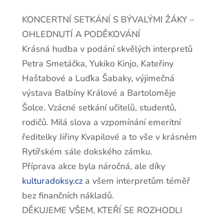
KONCERTNÍ SETKÁNÍ S BÝVALÝMI ŽÁKY –
OHLEDNUTÍ A PODĚKOVÁNÍ
Krásná hudba v podání skvělých interpretů
Petra Smetáčka, Yukiko Kinjo, Kateřiny
Haštabové a Luďka Šabaky, výjimečná
výstava Balbíny Králové a Bartoloměje
Šolce. Vzácné setkání učitelů, studentů,
rodičů. Milá slova a vzpomínání emeritní
ředitelky Jiřiny Kvapilové a to vše v krásném
Rytířském sále dokského zámku.
Příprava akce byla náročná, ale díky
kulturadoksy.cz
a všem interpretům téměř
bez finančních nákladů.
DĚKUJEME VŠEM, KTEŘÍ SE ROZHODLI