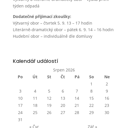
týden odpadá
Dodatečné přijímací zkoušky:
Výtvarný obor – čtvrtek 5. 9. 13 – 17 hodin
Literárně-dramatický obor – pátek 6. 9. 14 – 16 hodin
Hudební obor – individuálně dle domluvy
Kalendář událostí
Srpen 2026
Po
Út
St
Čt
Pá
So
Ne
1
2
3
4
5
6
7
8
9
10
11
12
13
14
15
16
17
18
19
20
21
22
23
24
25
26
27
28
29
30
31
« Čvc
Zář »