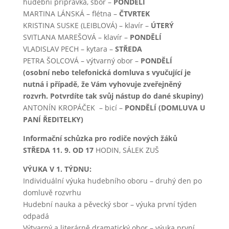
hudební přípravka, sbor –
PONDĚLÍ
MARTINA LÁNSKÁ – flétna –
ČTVRTEK
KRISTINA SUSKE (LEIBLOVÁ) – klavír –
ÚTERÝ
SVITLANA MAREŠOVÁ – klavír –
PONDĚLÍ
VLADISLAV PECH – kytara –
STŘEDA
PETRA ŠOLCOVÁ – výtvarný obor –
PONDĚLÍ
(osobní nebo telefonická domluva s vyučující je
nutná i případě, že Vám vyhovuje zveřejněný
rozvrh. Potvrdíte tak svůj nástup do dané skupiny)
ANTONÍN KROPÁČEK – bicí –
PONDĚLÍ
(DOMLUVA U
PANÍ ŘEDITELKY)
Informační schůzka pro rodiče nových žáků
STŘEDA 11. 9. OD 17
HODIN, SÁLEK ZUŠ
VÝUKA V 1. TÝDNU:
Individuální výuka hudebního oboru – druhý den po
domluvě rozvrhu
Hudební nauka a pěvecký sbor – výuka první týden
odpadá
Výtvarný a literárně dramatický obor – výuka první