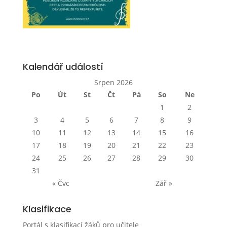
Kalendář událostí
Srpen 2026
Po
Út
St
Čt
Pá
So
Ne
1
2
3
4
5
6
7
8
9
10
11
12
13
14
15
16
17
18
19
20
21
22
23
24
25
26
27
28
29
30
31
« Čvc
Zář »
Klasifikace
Portál s klasifikací žáků pro učitele