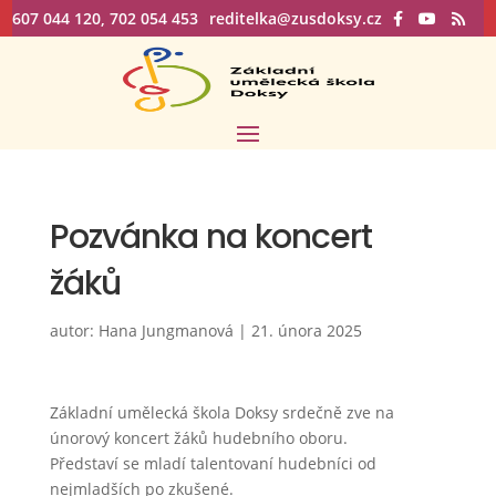
607 044 120, 702 054 453
reditelka@zusdoksy.cz
Pozvánka na koncert
žáků
autor:
Hana Jungmanová
|
21. února 2025
Základní umělecká škola Doksy srdečně zve na
únorový koncert žáků hudebního oboru.
Představí se mladí talentovaní hudebníci od
nejmladších po zkušené.