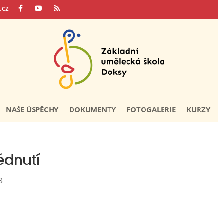
.cz
NAŠE ÚSPĚCHY
DOKUMENTY
FOTOGALERIE
KURZY
édnutí
8