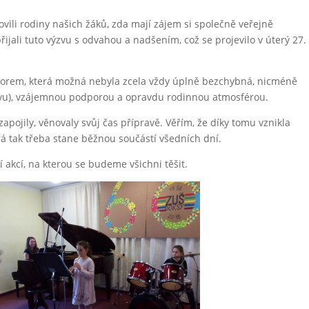
ovili rodiny našich žáků, zda mají zájem si společně veřejně
řijali tuto výzvu s odvahou a nadšením, což se projevilo v úterý 27.
orem, která možná nebyla zcela vždy úplně bezchybná, nicméně
děvu), vzájemnou podporou a opravdu rodinnou atmosférou.
pojily, věnovaly svůj čas přípravě. Věřím, že díky tomu vznikla
 tak třeba stane běžnou součástí všedních dní.
 akcí, na kterou se budeme všichni těšit.