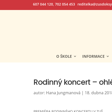
607 044 120, 702 054 453
reditelka@zusdoksy
O ŠKOLE
INFORMACE
Rodinný koncert – ohl
autor:
Hana Jungmanová
|
18. dubna 201
PREMIÉRA RODINNÉHO KONCERTU V ZUŠ