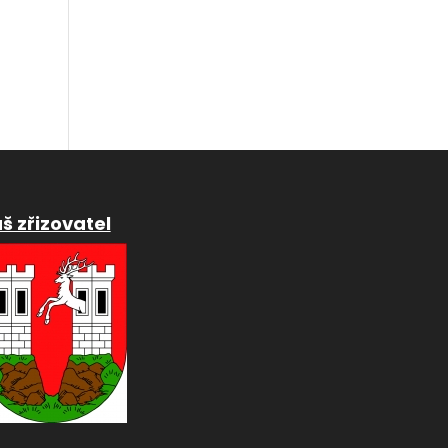
š zřizovatel