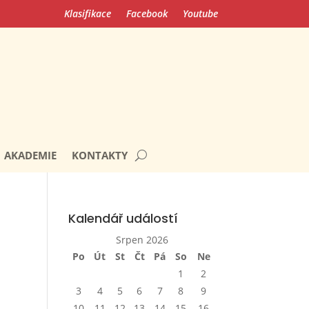
Klasifikace
Facebook
Youtube
AKADEMIE
KONTAKTY
Kalendář událostí
Srpen 2026
Po
Út
St
Čt
Pá
So
Ne
1
2
3
4
5
6
7
8
9
10
11
12
13
14
15
16