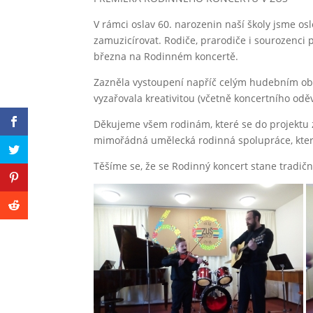
V rámci oslav 60. narozenin naší školy jsme osl
zamuzicírovat. Rodiče, prarodiče i sourozenci p
března na Rodinném koncertě.
Zazněla vystoupení napříč celým hudebním ob
vyzařovala kreativitou (včetně koncertního o
Děkujeme všem rodinám, které se do projektu za
mimořádná umělecká rodinná spolupráce, která
Těšíme se, že se Rodinný koncert stane tradiční