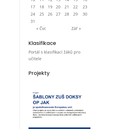
17
18
19
20
21
22
23
24
25
26
27
28
29
30
31
« Čvc
Zář »
Klasifikace
Portál s klasifikací žáků pro
učitele
Projekty