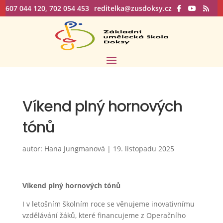
607 044 120, 702 054 453
reditelka@zusdoksy.cz
Víkend plný hornových
tónů
autor:
Hana Jungmanová
|
19. listopadu 2025
Víkend plný hornových tónů
I v letošním školním roce se věnujeme inovativnímu
vzdělávání žáků, které financujeme z Operačního