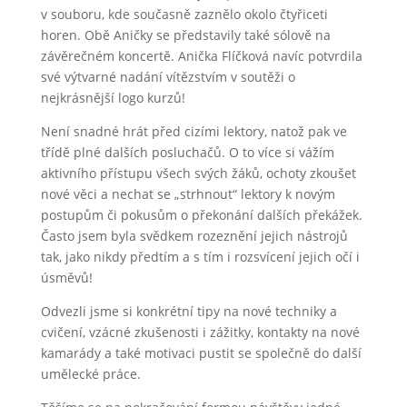
v souboru, kde současně zaznělo okolo čtyřiceti
horen. Obě Aničky se představily také sólově na
závěrečném koncertě. Anička Flíčková navíc potvrdila
své výtvarné nadání vítězstvím v soutěži o
nejkrásnější logo kurzů!
Není snadné hrát před cizími lektory, natož pak ve
třídě plné dalších posluchačů. O to více si vážím
aktivního přístupu všech svých žáků, ochoty zkoušet
nové věci a nechat se „strhnout“ lektory k novým
postupům či pokusům o překonání dalších překážek.
Často jsem byla svědkem rozeznění jejich nástrojů
tak, jako nikdy předtím a s tím i rozsvícení jejich očí i
úsměvů!
Odvezli jsme si konkrétní tipy na nové techniky a
cvičení, vzácné zkušenosti i zážitky, kontakty na nové
kamarády a také motivaci pustit se společně do další
umělecké práce.