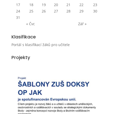
17
18
19
20
21
22
23
24
25
26
27
28
29
30
31
« Čvc
Zář »
Klasifikace
Portál s klasifikací žáků pro učitele
Projekty