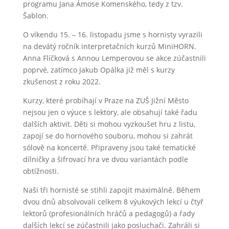
programu Jana Ámose Komenského, tedy z tzv.
Šablon.
O víkendu 15. – 16. listopadu jsme s hornisty vyrazili
na devátý ročník interpretačních kurzů MiniHORN.
Anna Flíčková s Annou Lemperovou se akce zúčastnili
poprvé, zatímco Jakub Opálka již měl s kurzy
zkušenost z roku 2022.
Kurzy, které probíhají v Praze na ZUŠ Jižní Město
nejsou jen o výuce s lektory, ale obsahují také řadu
dalších aktivit. Děti si mohou vyzkoušet hru z listu,
zapojí se do hornového souboru, mohou si zahrát
sólově na koncertě. Připraveny jsou také tematické
dílničky a šifrovací hra ve dvou variantách podle
obtížnosti.
Naši tři hornisté se stihli zapojit maximálně. Během
dvou dnů absolvovali celkem 8 výukových lekcí u čtyř
lektorů (profesionálních hráčů a pedagogů) a řady
dalších lekcí se zúčastnili jako posluchači. Zahráli si