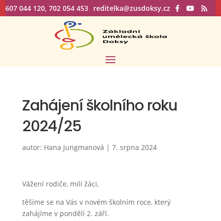
607 044 120, 702 054 453
reditelka@zusdoksy.cz
Zahájení školního roku
2024/25
autor:
Hana Jungmanová
|
7. srpna 2024
Vážení rodiče, milí žáci,
těšíme se na Vás v novém školním roce, který
zahájíme v pondělí 2. září.