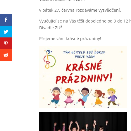
v pátek 27. června rozdáváme vysvědčení.
Vyučující se na Vás těší dopoledne od 9 do 12 
Divadle ZUŠ.
Přejeme vám krásné prázdniny!