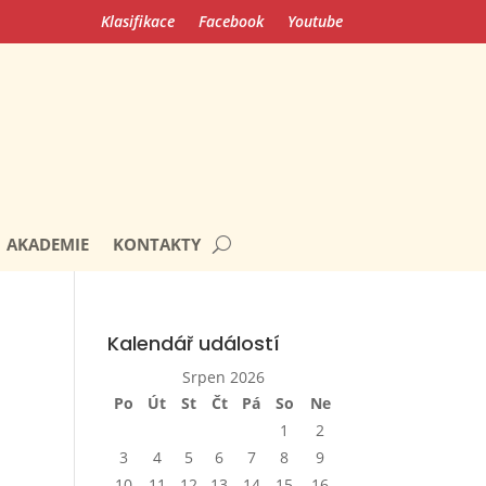
Klasifikace
Facebook
Youtube
AKADEMIE
KONTAKTY
Kalendář událostí
Srpen 2026
Po
Út
St
Čt
Pá
So
Ne
1
2
3
4
5
6
7
8
9
10
11
12
13
14
15
16