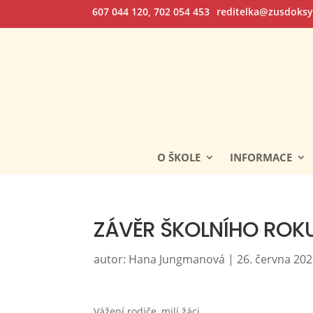
607 044 120, 702 054 453
reditelka@zusdoksy
O ŠKOLE
INFORMACE
ZÁVĚR ŠKOLNÍHO ROKU
autor:
Hana Jungmanová
|
26. června 20
Vážení rodiče, milí žáci,