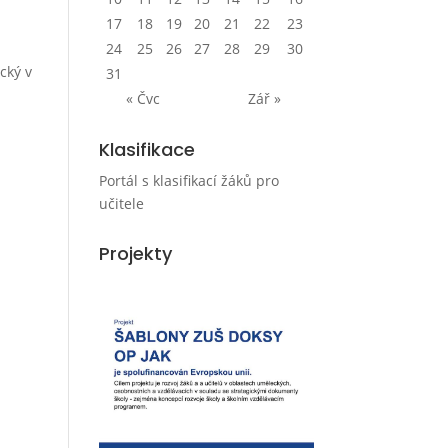
17
18
19
20
21
22
23
24
25
26
27
28
29
30
cký v
31
« Čvc
Zář »
Klasifikace
Portál s klasifikací žáků pro
učitele
Projekty