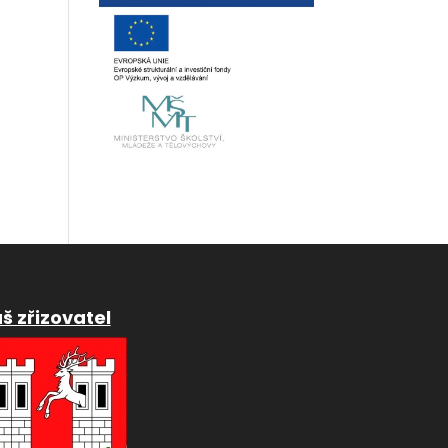
š zřizovatel