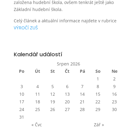
založena hudební škola, ovšem tenkrát ještě jako
Základní hudební škola.
Celý článek a aktuální informace najdete v rubrice
VÝROČÍ ZUŠ
Kalendář událostí
Srpen 2026
Po
Út
St
Čt
Pá
So
Ne
1
2
3
4
5
6
7
8
9
10
11
12
13
14
15
16
17
18
19
20
21
22
23
24
25
26
27
28
29
30
31
« Čvc
Zář »