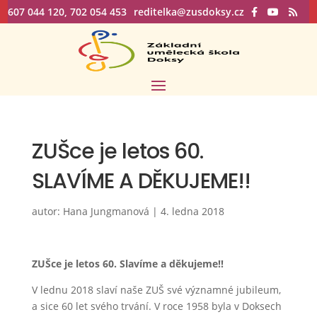
607 044 120, 702 054 453
reditelka@zusdoksy.cz
ZUŠce je letos 60.
SLAVÍME A DĚKUJEME!!
autor:
Hana Jungmanová
|
4. ledna 2018
ZUŠce je letos 60. Slavíme a děkujeme!!
V lednu 2018 slaví naše ZUŠ své významné jubileum,
a sice 60 let svého trvání. V roce 1958 byla v Doksech