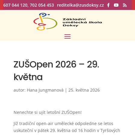
607 044 120, 702 054 453
reditelka@zusdoksy.cz
ZUŠOpen 2026 – 29.
května
autor:
Hana Jungmanová
|
25. května 2026
Nenechte si ujít letošní ZUŠOpen!
Již tradiční open-air umělecké odpoledne se letos
uskuteční v pátek 29. května od 16 hodin v Tyršových