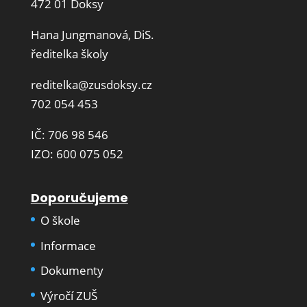
472 01 Doksy
Hana Jungmanová, DiS.
ředitelka školy
reditelka@zusdoksy.cz
702 054 453
IČ: 706 98 546
IZO: 600 075 052
Doporučujeme
O škole
Informace
Dokumenty
Výročí ZUŠ