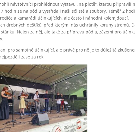
hli návštěvníci prohlédnout výstavu „na plotě“, kterou připravili 
 17 hodin se na pódiu vystřídali naši sólisté a soubory. Téměř 2 hod
n rodiče a kamarádi účinkujících, ale často i náhodní kolemjdoucí.
ých drobných deštíků, před kterými nás uchránily koruny stromů. 
stánku. Nejen za něj, ale také za přípravu pódia, zázemí pro účinku
y.
ni pro samotné účinkující, ale právě pro ně je to důležitá zkušeno
nejpozději zase za rok!