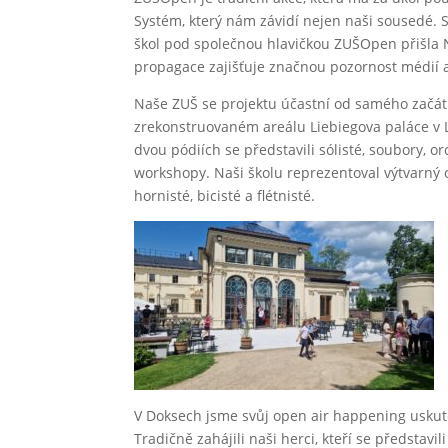
Systém, který nám závidí nejen naši sousedé. 
škol pod společnou hlavičkou ZUŠOpen přišla
propagace zajišťuje značnou pozornost médií a
Naše ZUŠ se projektu účastní od samého začátku
zrekonstruovaném areálu Liebiegova paláce v Li
dvou pódiích se představili sólisté, soubory, 
workshopy. Naši školu reprezentoval výtvarný o
hornisté, bicisté a flétnisté.
V Doksech jsme svůj open air happening uskute
Tradičně zahájili naši herci, kteří se představil