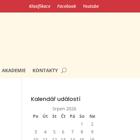
Klasifikace
Facebook
Youtube
AKADEMIE
KONTAKTY
Kalendář událostí
Srpen 2026
Po
Út
St
Čt
Pá
So
Ne
1
2
3
4
5
6
7
8
9
10
11
12
13
14
15
16