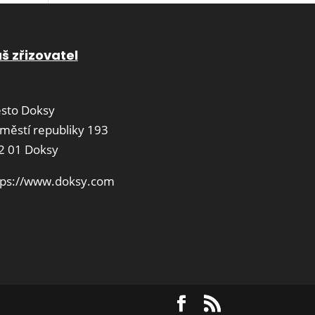
š zřizovatel
sto Doksy
městí republiky 193
2 01 Doksy
tps://www.doksy.com