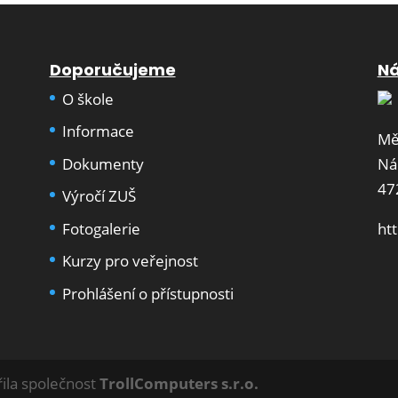
Doporučujeme
Ná
O škole
Informace
Mě
Dokumenty
Ná
47
Výročí ZUŠ
Fotogalerie
ht
Kurzy pro veřejnost
Prohlášení o přístupnosti
ila společnost
TrollComputers s.r.o.