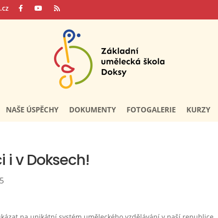
.cz
NAŠE ÚSPĚCHY
DOKUMENTY
FOTOGALERIE
KURZY
i i v Doksech!
25
ukázat na unikátní systém uměleckého vzdělávání v naší republice.