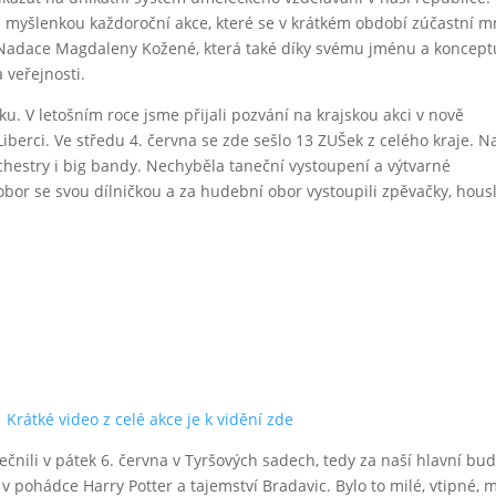
S myšlenkou každoroční akce, které se v krátkém období zúčastní 
 Nadace Magdaleny Kožené, která také díky svému jménu a koncept
 veřejnosti.
. V letošním roce jsme přijali pozvání na krajskou akci v nově
berci. Ve středu 4. června se zde sešlo 13 ZUŠek z celého kraje. N
orchestry i big bandy. Nechyběla taneční vystoupení a výtvarné
bor se svou dílničkou a za hudební obor vystoupili zpěvačky, housl
Krátké video z celé akce je k vidění zde
čnili v pátek 6. června v Tyršových sadech, tedy za naší hlavní bu
i v pohádce Harry Potter a tajemství Bradavic. Bylo to milé, vtipné, m