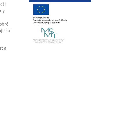
naši
iny
Dobré
jící a
st a