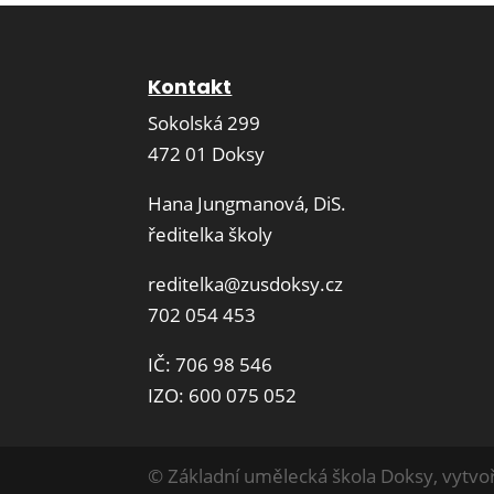
Kontakt
Sokolská 299
472 01 Doksy
Hana Jungmanová, DiS.
ředitelka školy
reditelka@zusdoksy.cz
702 054 453
IČ: 706 98 546
IZO: 600 075 052
© Základní umělecká škola Doksy, vytvoř