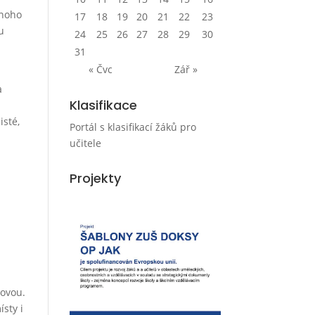
mnoho
17
18
19
20
21
22
23
u
24
25
26
27
28
29
30
31
« Čvc
Zář »
a
Klasifikace
isté,
Portál s klasifikací žáků pro
učitele
Projekty
dovou.
ísty i