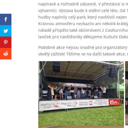
napínavé a rozhodně zábavné. V přestávce si mo
výtvarníci. Výstava bude k vidění celé léto. Od
hudby naplnily celý park, který navštívili neje
Krásnou atmosféru nezkazilo ani několik krátk
náladě přispělo také občerstvení z Coolturního 
laviček pro návštěvníky děkujeme Kultuře Doks
Podobné akce nejsou snadné pro organizátory a
skvělý zážitek! Těšíme se na další takové akce, 