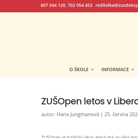
607 044 120, 702 054 453
reditelka@zusdoksy
O ŠKOLE
INFORMACE
ZUŠOpen letos v Liberc
autor:
Hana Jungmanová
|
25. června 20
ZUŠOpen je tradiční akce, která má za úkol po