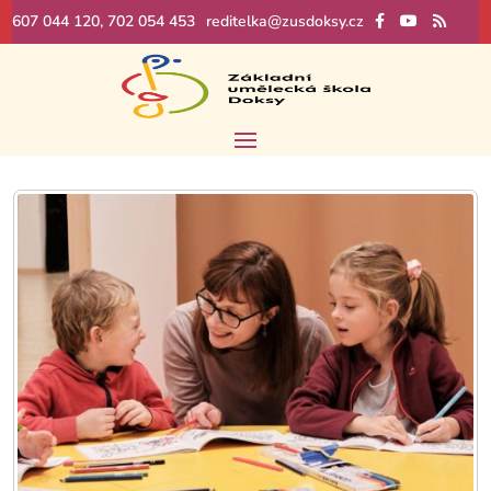
607 044 120, 702 054 453
reditelka@zusdoksy.cz