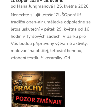
ZUŠOpen 2026 – 29. května
od
Hana Jungmanová
|
25. května 2026
Nenechte si ujít letošní ZUŠOpen! Již
tradiční open-air umělecké odpoledne se
letos uskuteční v pátek 29. května od 16
hodin v Tyršových sadech! V parku pro
Vás budou připraveny výtvarné aktivity:
malování na obličej, tetování hennou,
zdobení textilu či keramiky. Od...