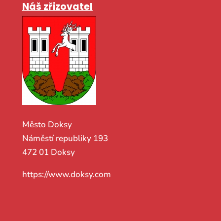
Náš zřizovatel
Město Doksy
Náměstí republiky 193
472 01 Doksy
https://www.doksy.com