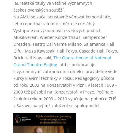
laureátské tituly ve většině významných
československých soutěží.
Na AMU se začal soustavně věnovat komorní hře,
jeho repertoár v tomto směru je rozsáhlý.
Vystupuje na významných světových pódiích –
Musikverein, Wiener Konzerthaus, Semperoper
Dresden, Teatro Dal Verme Milano, Salamanca Hall
Gifu, Muza Kawasaki Hall Tokyo, Cascade Hall Tokyo,
Brick Hall Nagasaki,
The Opera House of National
Grand Theatre Beijing
atd., spolupracuje
s významnými zahraničními umělci, pravidelně vede
kursy klavírní techniky v Tokiu. Pedagogicky působí
od roku 2003 na Konzervatoři v Plzni, v letech 1989 –
2009 též působil na Konzervatoři v Praze. Počínaje
školním rokem 2009 – 2010 vyučuje na pobočce ZUŠ
v Sázavě, na jejímž založení se spolupodílel.