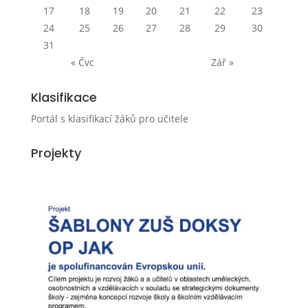
17
18
19
20
21
22
23
24
25
26
27
28
29
30
31
« Čvc
Zář »
Klasifikace
Portál s klasifikací žáků pro učitele
Projekty