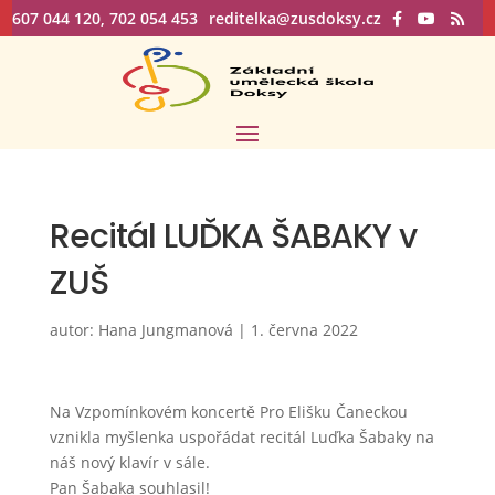
607 044 120, 702 054 453
reditelka@zusdoksy.cz
Recitál LUĎKA ŠABAKY v
ZUŠ
autor:
Hana Jungmanová
|
1. června 2022
Na Vzpomínkovém koncertě Pro Elišku Čaneckou
vznikla myšlenka uspořádat recitál Luďka Šabaky na
náš nový klavír v sále.
Pan Šabaka souhlasil!