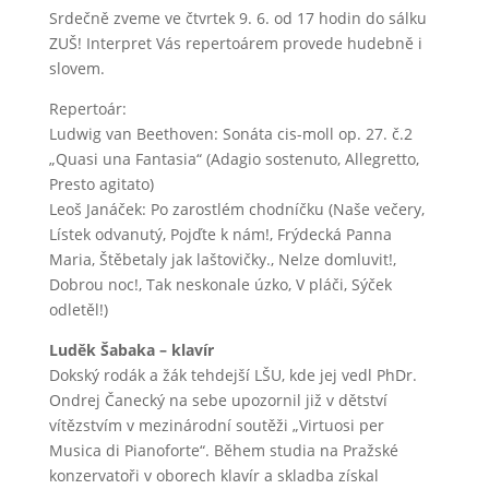
Srdečně zveme ve čtvrtek 9. 6. od 17 hodin do sálku
ZUŠ! Interpret Vás repertoárem provede hudebně i
slovem.
Repertoár:
Ludwig van Beethoven: Sonáta cis-moll op. 27. č.2
„Quasi una Fantasia“ (Adagio sostenuto, Allegretto,
Presto agitato)
Leoš Janáček: Po zarostlém chodníčku (Naše večery,
Lístek odvanutý, Pojďte k nám!, Frýdecká Panna
Maria, Štěbetaly jak laštovičky., Nelze domluvit!,
Dobrou noc!, Tak neskonale úzko, V pláči, Sýček
odletěl!)
Luděk Šabaka
– klavír
Dokský rodák a žák tehdejší LŠU, kde jej vedl PhDr.
Ondrej Čanecký na sebe upozornil již v dětství
vítězstvím v mezinárodní soutěži „Virtuosi per
Musica di Pianoforte“. Během studia na Pražské
konzervatoři v oborech klavír a skladba získal