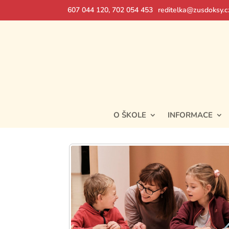
607 044 120, 702 054 453
reditelka@zusdoksy.c
O ŠKOLE
INFORMACE