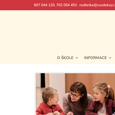
607 044 120, 702 054 453
reditelka@zusdoksy.c
O ŠKOLE
INFORMACE